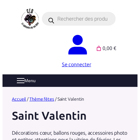
Aller
au
Recherche
de
contenu
produits
0,00 €
Se connecter
Menu
Accueil
/
Thème fêtes
/ Saint Valentin
Saint Valentin
Décorations cœur, ballons rouges, accessoires photo
et petites attentions pour la vitrine de février. Les